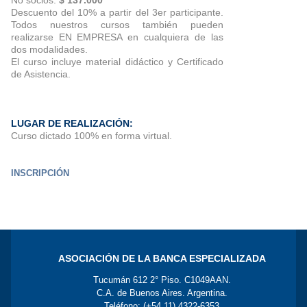
Descuento del 10% a partir del 3er participante.
Todos nuestros cursos también pueden
realizarse EN EMPRESA en cualquiera de las
dos modalidades.
El curso incluye material didáctico y Certificado
de Asistencia.
LUGAR DE REALIZACIÓN:
Curso dictado 100% en forma virtual .
INSCRIPCIÓN
ASOCIACIÓN DE LA BANCA ESPECIALIZADA
Tucumán 612 2° Piso. C1049AAN.
C.A. de Buenos Aires. Argentina.
Teléfono: (+54 11) 4322-6353