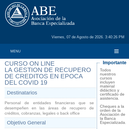
Viernes, 07 de Agosto de 2026. 3:40:26 PM
MENU
CURSO ON LINE
Importante
LA GESTION DE RECUPERO
Todos
nuestros
DE CREDITOS EN EPOCA
cursos
DEL COVID 19
incluyen
material
didáctico y
Destinatarios
certificado de
asistencia.
Personal de entidades financieras que se
Cheques a la
desempeñen en las áreas de recupero de
orden de la
créditos, cobranzas, legales o back office
Asociación de
la Banca
Objetivo General
Especializada.