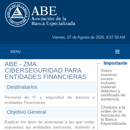
Viernes, 07 de Agosto de 2026. 9:57:58 AM
MENU
ABE - ZMA.
Importante
CIBERSEGURIDAD PARA
Todos
nuestros
ENTIDADES FINANCIERAS
cursos
incluyen
Destinatarios
material
didáctico y
certificado de
Personal de IT y seguridad de bancos y
asistencia.
entidades Financieras
Cheques a la
orden de la
Objetivo General
Asociación de
la Banca
Explicar los tipos de amenazas a las que están
Especializada.
expuestas las entidades bancarias, dotando a