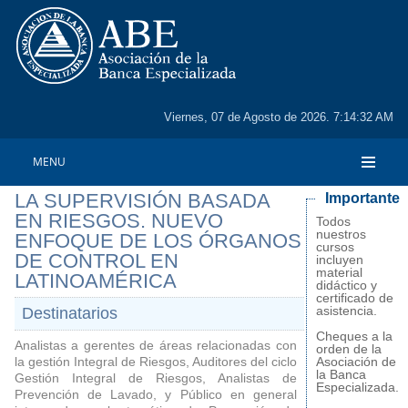
Viernes, 07 de Agosto de 2026. 7:14:32 AM
MENU
LA SUPERVISIÓN BASADA
Importante
EN RIESGOS. NUEVO
Todos
nuestros
ENFOQUE DE LOS ÓRGANOS
cursos
DE CONTROL EN
incluyen
material
LATINOAMÉRICA
didáctico y
certificado de
asistencia.
Destinatarios
Cheques a la
Analistas a gerentes de áreas relacionadas con
orden de la
la gestión Integral de Riesgos, Auditores del ciclo
Asociación de
la Banca
Gestión Integral de Riesgos, Analistas de
Especializada.
Prevención de Lavado, y Público en general