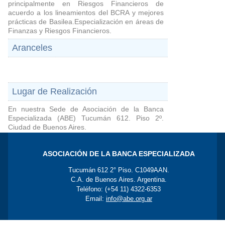
principalmente en Riesgos Financieros de
acuerdo a los lineamientos del BCRA y mejores
prácticas de Basilea.Especialización en áreas de
Finanzas y Riesgos Financieros.
Aranceles
Lugar de Realización
En nuestra Sede de Asociación de la Banca
Especializada (ABE) Tucumán 612. Piso 2º.
Ciudad de Buenos Aires.
ASOCIACIÓN DE LA BANCA ESPECIALIZADA
Tucumán 612 2° Piso. C1049AAN.
C.A. de Buenos Aires. Argentina.
Teléfono: (+54 11) 4322-6353
Email:
info@abe.org.ar