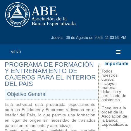
Jueves, 06 de Agosto de 2026. 11:03:59 PM
MENU
PROGRAMA DE FORMACIÓN
Importante
Y ENTRENAMIENTO DE
Todos
nuestros
CAJEROS PARA EL INTERIOR
cursos
DEL PAIS
incluyen
material
didáctico y
Objetivo General
certificado de
asistencia.
Está actividad está preparada especialmente
Cheques a la
para las Entidades y Empresas radicadas en el
orden de la
Interior del País, lo que permite una formación
Asociación de
en lugar de origen sin necesidad de traslados
la Banca
Especializada.
para el entrenamiento y aprendizaje.
Puesto que es una actividad que permite