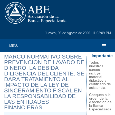
Jueves, 06 de Agosto de 2026. 11:02:09 PM
MENU
MARCO NORMATIVO SOBRE
Importante
PREVENCION DE LAVADO DE
Todos
nuestros
DINERO. LA DEBIDA
cursos
DILIGENCIA DEL CLIENTE. SE
incluyen
material
DARA TRATAMIENTO AL
didáctico y
IMPACTO DE LA LEY DE
certificado de
asistencia.
SINCERAMIENTO FISCAL EN
Cheques a la
LA RESPONSABILIDAD DE
orden de la
LAS ENTIDADES
Asociación de
la Banca
FINANCIERAS.
Especializada.