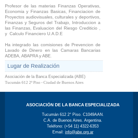
Profesor de las materias Finanzas Operativas,
Economia y Finanzas Basicas, Financiacion de
Proyectos audiovisuales, culturales y deportivos,
Finanzas y Seguros del Trabajo, Introduccion a
las Finanzas, Evaluacion del Riesgo Crediticio ,
y Calculo Financiero U.A.D.E
Ha integrado las comisiones de Prevencion de
Lavado de Dinero en las Camaras Bancarias
ADEBA, ABAPRA y ABE.
Lugar de Realización
Asociación de la Banca Especializada (ABE)
Tucumán 612 2º Piso - Ciudad de Buenos Aires
ASOCIACIÓN DE LA BANCA ESPECIALIZADA
Tucumán 612 2° Piso. C1049AAN.
C.A. de Buenos Aires. Argentina.
Teléfono: (+54 11) 4322-6353
Email:
info@abe.org.ar