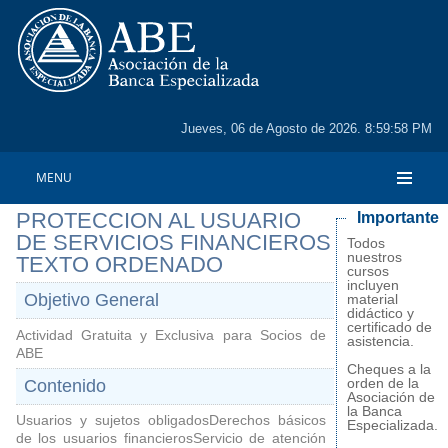
Jueves, 06 de Agosto de 2026. 8:59:58 PM
MENU
PROTECCION AL USUARIO
Importante
DE SERVICIOS FINANCIEROS
Todos
nuestros
TEXTO ORDENADO
cursos
incluyen
Objetivo General
material
didáctico y
certificado de
Actividad Gratuita y Exclusiva para Socios de
asistencia.
ABE
Cheques a la
orden de la
Contenido
Asociación de
la Banca
Usuarios y sujetos obligadosDerechos básicos
Especializada.
de los usuarios financierosServicio de atención