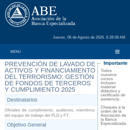
Jueves, 06 de Agosto de 2026. 6:28:08 AM
MENU
PREVENCIÓN DE LAVADO DE
Importante
ACTIVOS Y FINANCIAMIENTO
Todos
nuestros
DEL TERRORISMO: GESTIÓN
cursos
DE FONDOS DE TERCEROS
incluyen
material
Y CUMPLIMIENTO 2025
didáctico y
certificado de
asistencia.
Destinatarios
Cheques a la
Oficiales de cumplimiento, auditores, miembros
orden de la
del equipo de trabajo del PLD y FT.
Asociación de
la Banca
Especializada.
Objetivo General