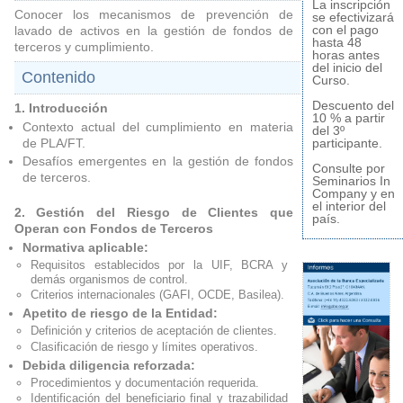
La inscripción
Conocer los mecanismos de prevención de
se efectivizará
con el pago
lavado de activos en la gestión de fondos de
hasta 48
terceros y cumplimiento.
horas antes
del inicio del
Contenido
Curso.
Descuento del
1. Introducción
10 % a partir
Contexto actual del cumplimiento en materia
del 3º
participante.
de PLA/FT.
Desafíos emergentes en la gestión de fondos
Consulte por
de terceros.
Seminarios In
Company y en
el interior del
2. Gestión del Riesgo de Clientes que
país.
Operan con Fondos de Terceros
Normativa aplicable:
Requisitos establecidos por la UIF, BCRA y
demás organismos de control.
Criterios internacionales (GAFI, OCDE, Basilea).
Apetito de riesgo de la Entidad:
Definición y criterios de aceptación de clientes.
Clasificación de riesgo y límites operativos.
Debida diligencia reforzada:
Procedimientos y documentación requerida.
Identificación del beneficiario final y trazabilidad