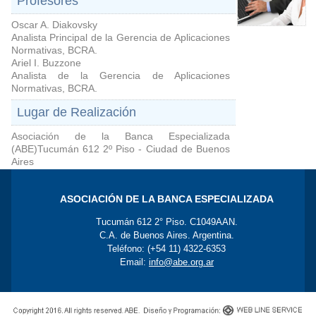
Profesores
Oscar A. Diakovsky
Analista Principal de la Gerencia de Aplicaciones
Normativas, BCRA.
Ariel I. Buzzone
Analista de la Gerencia de Aplicaciones
Normativas, BCRA.
Lugar de Realización
Asociación de la Banca Especializada
(ABE)Tucumán 612 2º Piso - Ciudad de Buenos
Aires
ASOCIACIÓN DE LA BANCA ESPECIALIZADA
Tucumán 612 2° Piso. C1049AAN.
C.A. de Buenos Aires. Argentina.
Teléfono: (+54 11) 4322-6353
Email:
info@abe.org.ar