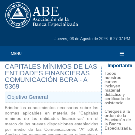
Jueves, 06 de Agosto de 2026. 6:27:07 PM
MENU
CAPITALES MÍNIMOS DE LAS
Importante
ENTIDADES FINANCIERAS
Todos
nuestros
COMUNICACIÓN BCRA - A
cursos
5369
incluyen
material
didáctico y
Objetivo General
certificado de
asistencia.
Brindar los conocimientos necesarios sobre las
Cheques a la
normas aplicables en materia de “Capitales
orden de la
mínimos de las entidades financieras” en el
Asociación de
marco de las nuevas disposiciones establecidas
la Banca
Especializada.
por medio de las Comunicaciones “A” 5369.
Analizar los aspectos conceptuales relevantes y