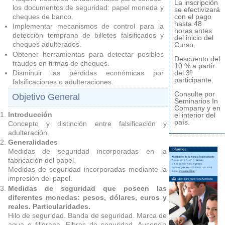
La inscripción
los documentos de seguridad: papel moneda y
se efectivizará
cheques de banco.
con el pago
hasta 48
Implementar mecanismos de control para la
horas antes
detección temprana de billetes falsificados y
del inicio del
cheques adulterados.
Curso.
Obtener herramientas para detectar posibles
Descuento del
fraudes en firmas de cheques.
10 % a partir
del 3º
Disminuir las pérdidas económicas por
participante.
falsificaciones o adulteraciones.
Consulte por
Objetivo General
Seminarios In
Company y en
Introducción
el interior del
país.
Concepto y distinción entre falsificación y
adulteración.
Generalidades
Medidas de seguridad incorporadas en la
fabricación del papel.
Medidas de seguridad incorporadas mediante la
impresión del papel.
Medidas de seguridad que poseen las
diferentes monedas: pesos, dólares, euros y
reales. Particularidades.
Hilo de seguridad. Banda de seguridad. Marca de
agua o filigrana. Fibras de seguridad. Ausencia