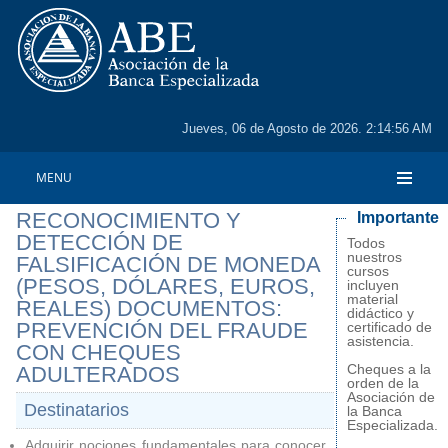
Jueves, 06 de Agosto de 2026. 2:14:56 AM
MENU
RECONOCIMIENTO Y
Importante
DETECCIÓN DE
Todos
nuestros
FALSIFICACIÓN DE MONEDA
cursos
(PESOS, DÓLARES, EUROS,
incluyen
material
REALES) DOCUMENTOS:
didáctico y
PREVENCIÓN DEL FRAUDE
certificado de
asistencia.
CON CHEQUES
Cheques a la
ADULTERADOS
orden de la
Asociación de
Destinatarios
la Banca
Especializada.
Adquirir nociones fundamentales para conocer