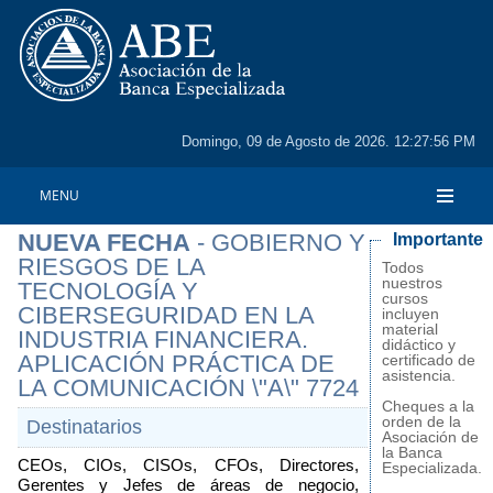
Domingo, 09 de Agosto de 2026. 12:27:56 PM
MENU
NUEVA FECHA
- GOBIERNO Y
Importante
RIESGOS DE LA
Todos
nuestros
TECNOLOGÍA Y
cursos
CIBERSEGURIDAD EN LA
incluyen
material
INDUSTRIA FINANCIERA.
didáctico y
APLICACIÓN PRÁCTICA DE
certificado de
asistencia.
LA COMUNICACIÓN \"A\" 7724
Cheques a la
orden de la
Destinatarios
Asociación de
la Banca
CEOs, CIOs, CISOs, CFOs, Directores, 
Especializada.
Gerentes y Jefes de áreas de negocio, 