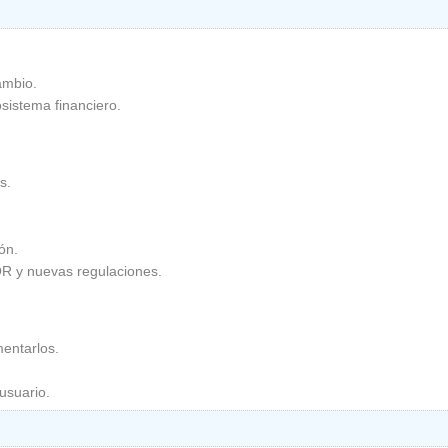
ambio.
sistema financiero.
 .
n .
QR y nuevas regulaciones .
entarlos .
suario .