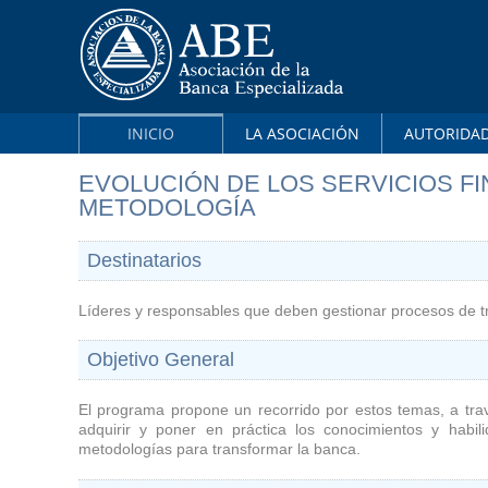
INICIO
LA ASOCIACIÓN
AUTORIDA
EVOLUCIÓN DE LOS SERVICIOS FI
METODOLOGÍA
Destinatarios
Líderes y responsables que deben gestionar procesos de tran
Objetivo General
El programa propone un recorrido por estos temas, a travé
adquirir y poner en práctica los conocimientos y habili
metodologías para transformar la banca.