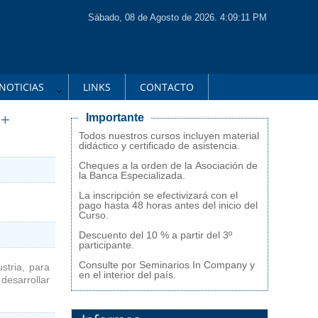
Sábado, 08 de Agosto de 2026. 4:09:11 PM
NOTICIAS
LINKS
CONTACTO
 +
Importante
Todos nuestros cursos incluyen material
didáctico y certificado de asistencia.
Cheques a la orden de la Asociación de
la Banca Especializada.
La inscripción se efectivizará con el
pago hasta 48 horas antes del inicio del
Curso.
Descuento del 10 % a partir del 3º
participante.
Consulte por Seminarios In Company y
stria, para
en el interior del país.
desarrollar