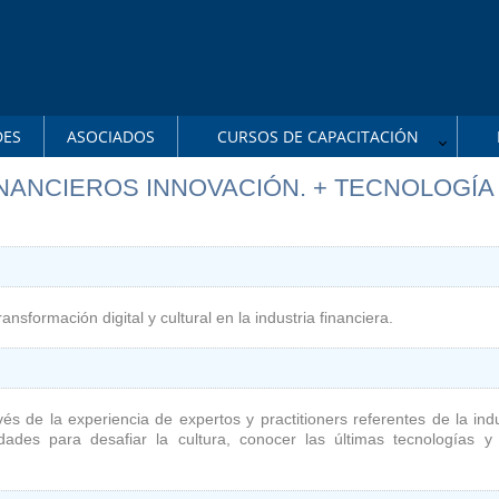
DES
ASOCIADOS
CURSOS DE CAPACITACIÓN
NANCIEROS INNOVACIÓN. + TECNOLOGÍA
sformación digital y cultural en la industria financiera.
s de la experiencia de expertos y practitioners referentes de la indu
dades para desafiar la cultura, conocer las últimas tecnologías y 