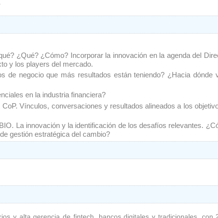
.
Qué? ¿Cómo? Incorporar la innovación en la agenda del Direct
to y los players del mercado.
de negocio que más resultados están teniendo? ¿Hacia dónde va 
ales en la industria financiera?
P. Vínculos, conversaciones y resultados alineados a los objetivos
nnovación y la identificación de los desafíos relevantes. ¿Có
e gestión estratégica del cambio?﻿
os y alta gerencia de fintech, bancos digitales y tradicionales, con