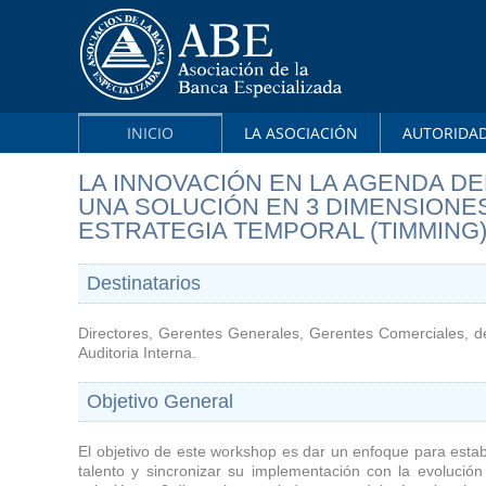
INICIO
LA ASOCIACIÓN
AUTORIDA
LA INNOVACIÓN EN LA AGENDA DE
UNA SOLUCIÓN EN 3 DIMENSIONE
ESTRATEGIA TEMPORAL (TIMMING
Destinatarios
Directores, Gerentes Generales, Gerentes Comerciales, 
Auditoria Interna.
Objetivo General
El objetivo de este workshop es dar un enfoque para estab
talento y sincronizar su implementación con la evoluci