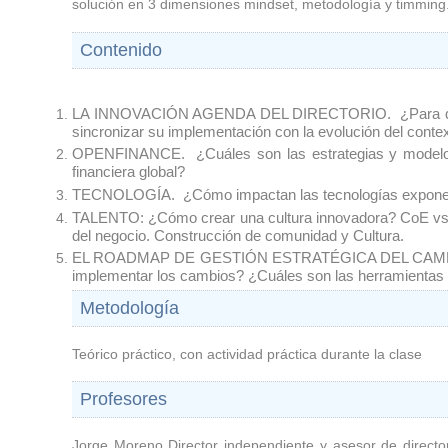
solución en 3 dimensiones mindset, metodología y timming
Contenido
LA INNOVACIÓN AGENDA DEL DIRECTORIO.  ¿Para qué? ¿
sincronizar su implementación con la evolución del contex
OPENFINANCE.  ¿Cuáles son las estrategias y modelos 
financiera global?
TECNOLOGÍA.  ¿Cómo impactan las tecnologías exponenci
TALENTO: ¿Cómo crear una cultura innovadora? CoE vs Co
del negocio. Construcción de comunidad y Cultura.
EL ROADMAP DE GESTIÓN ESTRATÉGICA DEL CAMBIO. La i
implementar los cambios? ¿Cuáles son las herramientas d
Metodología
Teórico práctico, con actividad práctica durante la clase
Profesores
Jorge Moreno Director independiente y asesor de directori