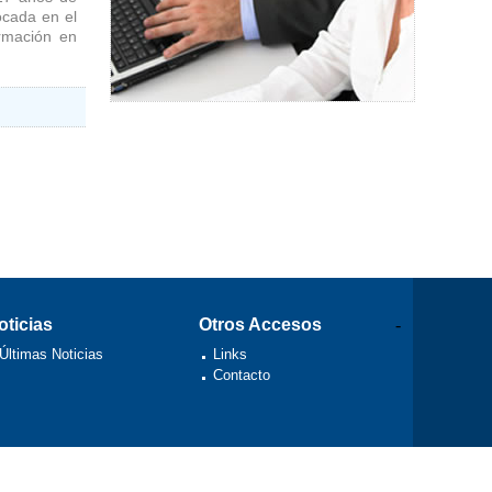
ocada en el
ormación en
oticias
Otros Accesos
-
Últimas Noticias
Links
Contacto