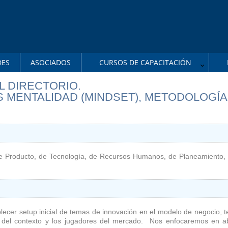
DES
ASOCIADOS
CURSOS DE CAPACITACIÓN
L DIRECTORIO.
S MENTALIDAD (MINDSET), METODOLOGÍA
)
de Producto, de Tecnología, de Recursos Humanos, de Planeamiento,
lecer setup inicial de temas de innovación en el modelo de negocio, t
ón del contexto y los jugadores del mercado. Nos enfocaremos en 