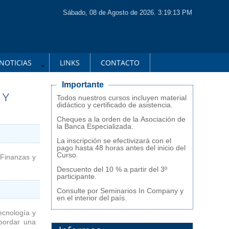
Sábado, 08 de Agosto de 2026. 3:19:13 PM
NOTICIAS
LINKS
CONTACTO
Importante
 Y
Todos nuestros cursos incluyen material
didáctico y certificado de asistencia.
Cheques a la orden de la Asociación de
la Banca Especializada.
La inscripción se efectivizará con el
pago hasta 48 horas antes del inicio del
Curso.
 Finanzas y
Descuento del 10 % a partir del 3º
participante.
Consulte por Seminarios In Company y
en el interior del país.
ecnología y
abordar una