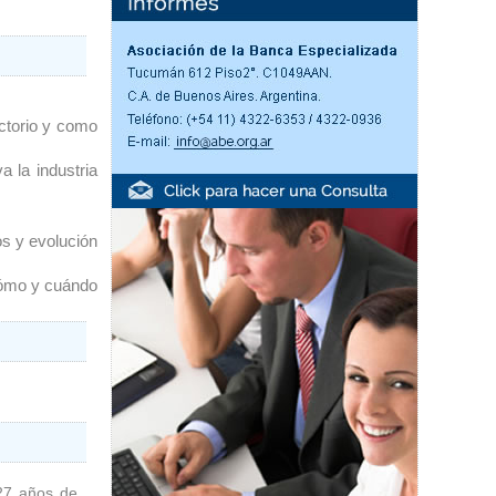
orio y como 
la industria 
 y evolución 
mo y cuándo 
 27 años de