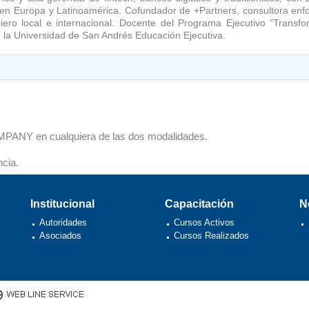
do en Europa y Latinoamérica. Cofundador de +Partners, consultora enf
ciero local e internacional. Docente del Programa Ejecutivo “Transf
a Universidad de San Andrés Educación Ejecutiva.
MPANY en cualquiera de las dos modalidades.
ncia.
Institucional
Capacitación
N
Autoridades
Cursos Activos
Asociados
Cursos Realizados