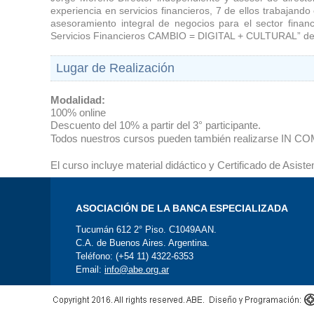
experiencia en servicios financieros, 7 de ellos trabajan
asesoramiento integral de negocios para el sector finan
Servicios Financieros CAMBIO = DIGITAL + CULTURAL” de l
Lugar de Realización
Modalidad:
100% online
Descuento del 10% a partir del 3° participante.
Todos nuestros cursos pueden también realizarse IN CO
El curso incluye material didáctico y Certificado de Asiste
ASOCIACIÓN DE LA BANCA ESPECIALIZADA
Tucumán 612 2° Piso. C1049AAN.
C.A. de Buenos Aires. Argentina.
Teléfono: (+54 11) 4322-6353
Email:
info@abe.org.ar