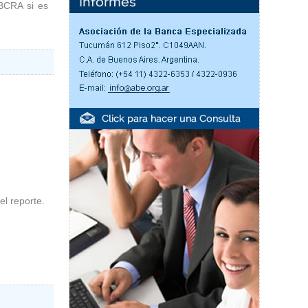
 BCRA si es
l reporte.