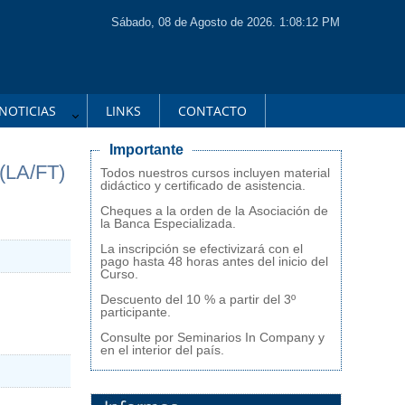
Sábado, 08 de Agosto de 2026. 1:08:12 PM
NOTICIAS
LINKS
CONTACTO
Importante
LA/FT)
Todos nuestros cursos incluyen material
didáctico y certificado de asistencia.
Cheques a la orden de la Asociación de
la Banca Especializada.
La inscripción se efectivizará con el
pago hasta 48 horas antes del inicio del
Curso.
Descuento del 10 % a partir del 3º
participante.
Consulte por Seminarios In Company y
en el interior del país.