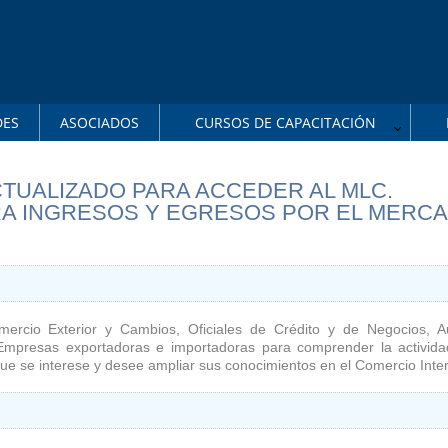
DES
ASOCIADOS
CURSOS DE CAPACITACIÓN
TUALIZADO PARA ACCEDER AL MLC.
RA INGRESOS Y EGRESOS POR EL MERC
rcio Exterior y Cambios, Oficiales de Crédito y de Negocios, Au
 Empresas exportadoras e importadoras para comprender la activida
que se interese y desee ampliar sus conocimientos en el Comercio Inte