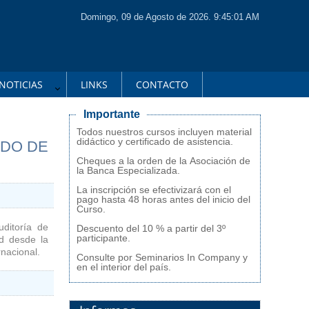
Domingo, 09 de Agosto de 2026. 9:45:01 AM
NOTICIAS
LINKS
CONTACTO
Importante
Todos nuestros cursos incluyen material
didáctico y certificado de asistencia.
ADO DE
Cheques a la orden de la Asociación de
la Banca Especializada.
La inscripción se efectivizará con el
pago hasta 48 horas antes del inicio del
Curso.
ditoría de
Descuento del 10 % a partir del 3º
participante.
d desde la
rnacional.
Consulte por Seminarios In Company y
en el interior del país.