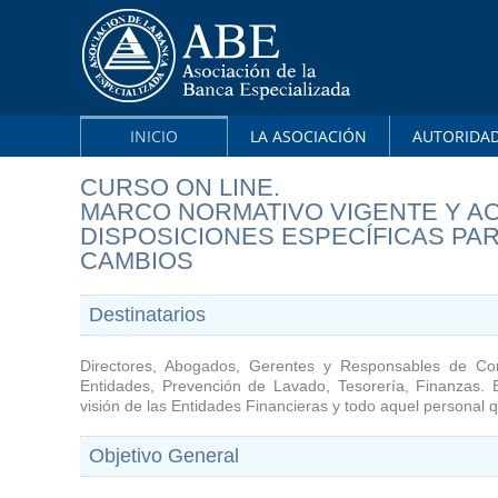
INICIO
LA ASOCIACIÓN
AUTORIDA
CURSO ON LINE.
MARCO NORMATIVO VIGENTE Y AC
DISPOSICIONES ESPECÍFICAS PA
CAMBIOS
Destinatarios
Directores, Abogados, Gerentes y Responsables de Come
Entidades, Prevención de Lavado, Tesorería, Finanzas.
visión de las Entidades Financieras y todo aquel personal 
Objetivo General