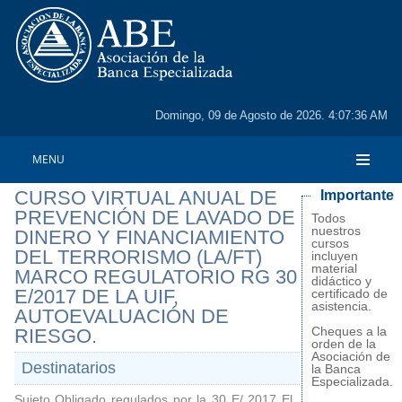
Domingo, 09 de Agosto de 2026. 4:07:36 AM
MENU
CURSO VIRTUAL ANUAL DE
Importante
PREVENCIÓN DE LAVADO DE
Todos
nuestros
DINERO Y FINANCIAMIENTO
cursos
DEL TERRORISMO (LA/FT)
incluyen
material
MARCO REGULATORIO RG 30
didáctico y
E/2017 DE LA UIF,
certificado de
asistencia.
AUTOEVALUACIÓN DE
Cheques a la
RIESGO.
orden de la
Asociación de
Destinatarios
la Banca
Especializada.
Sujeto Obligado regulados por la 30 E/ 2017 El