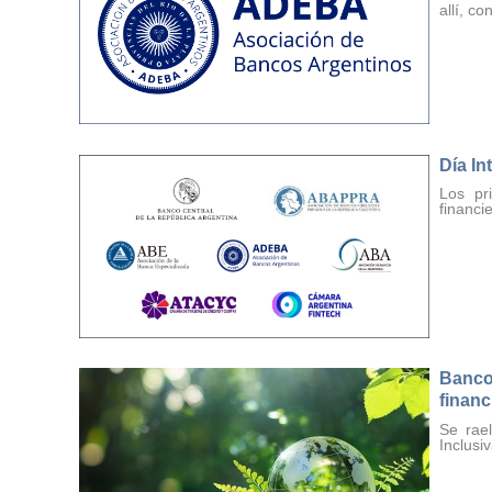
allí, co
Día In
Los pr
financi
Banco
financ
Se rae
Inclusi