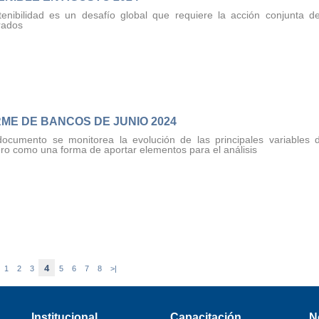
enibilidad es un desafío global que requiere la acción conjunta d
rados
RME DE BANCOS DE JUNIO 2024
documento se monitorea la evolución de las principales variables 
ero como una forma de aportar elementos para el análisis
4
1
2
3
5
6
7
8
>|
Institucional
Capacitación
N