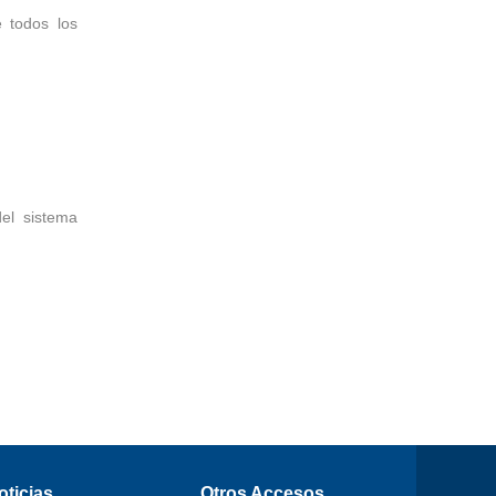
e todos los
del sistema
oticias
Otros Accesos