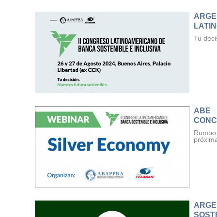
ARG
LATI
Tu deci
ABE
CONC
Rumbo 
próxim
ARGE
SOST