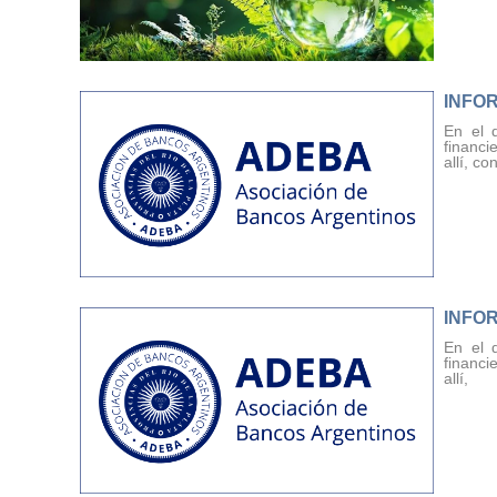
INFO
En el 
financi
allí, co
INFOR
En el 
financi
allí,