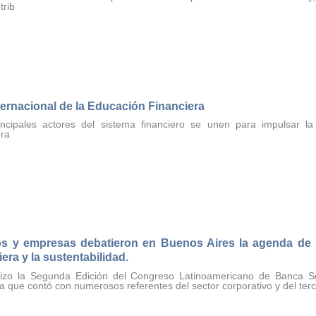
ntrib
ternacional de la Educación Financiera
incipales actores del sistema financiero se unen para impulsar la
era
s y empresas debatieron en Buenos Aires la agenda de l
iera y la sustentabilidad.
lizo la Segunda Edición del Congreso Latinoamericano de Banca So
va que contó con numerosos referentes del sector corporativo y del terc