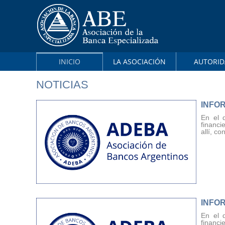
INICIO
LA ASOCIACIÓN
AUTORID
NOTICIAS
INFO
En el 
financi
allí, co
INFO
En el 
financi