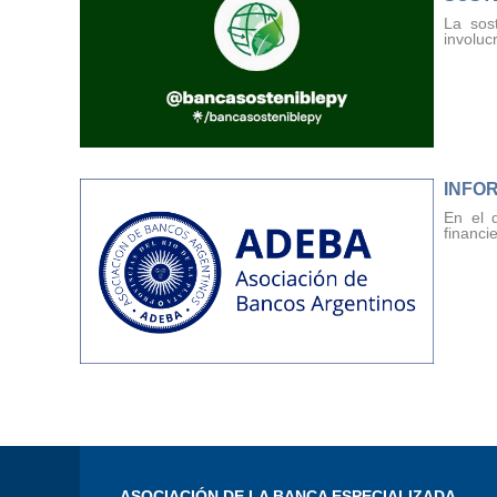
La sost
involuc
INFO
En el 
financi
ASOCIACIÓN DE LA BANCA ESPECIALIZADA